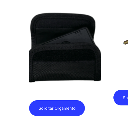
Browan
G01 – 8
BOLSA P/ SENSOR – TA53
So
Solicitar Orçamento