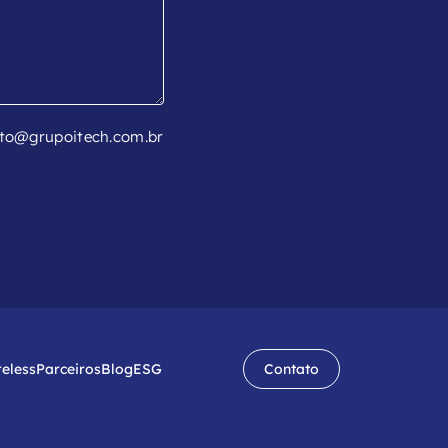
to@grupoitech.com.br
reless
Parceiros
Blog
ESG
Contato