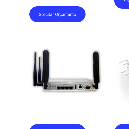
So
Solicitar Orçamento
Amit – Roteador IOG761
Amplifi