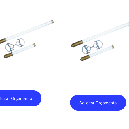
 – Antena – Lorawan Oma -
Browan – Antena – Lorawan O
DBI
G03A – 5DBI
licitar Orçamento
Solicitar Orçamento