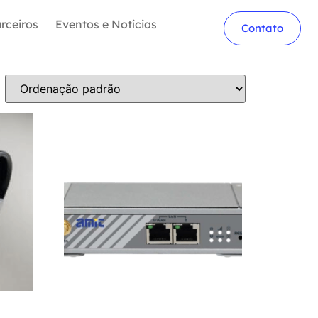
rceiros
Eventos e Notícias
Contato
Amit – Gateway VHG760 – M2M-IoT