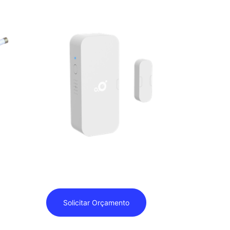
ma-
Browan – DW10-AU1(R)- Open/Close
Sensor
Solicitar Orçamento