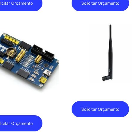
licitar Orçamento
Solicitar Orçamento
Bluetooth – WI-FI – WI-MAX –
th
Solicitar Orçamento
licitar Orçamento