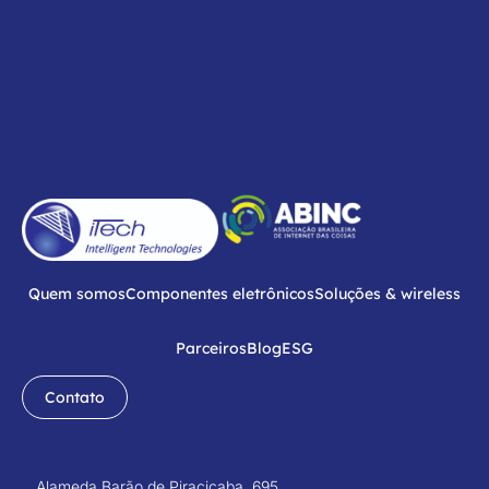
Quem somos
Componentes eletrônicos
Soluções & wireless
Parceiros
Blog
ESG
Contato
Alameda Barão de Piracicaba, 695