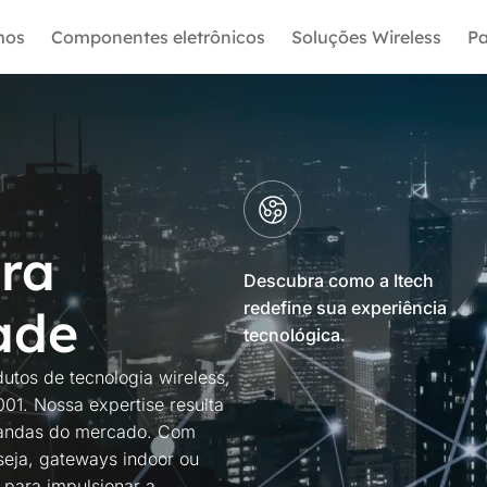
mos
Componentes eletrônicos
Soluções Wireless
Pa
ra
Descubra como a Itech
redefine sua experiência
ade
tecnológica.
tos de tecnologia wireless,
01. Nossa expertise resulta
mandas do mercado. Com
 seja, gateways indoor ou
 para impulsionar a