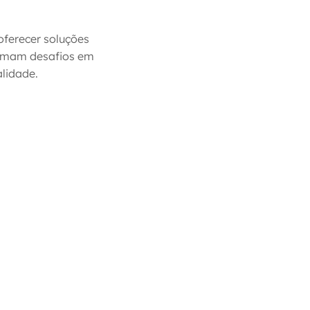
ferecer soluções
ormam desafios em
alidade.