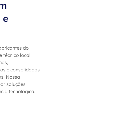
om
 e
abricantes do
técnico local,
has,
os e consolidados
os. Nossa
or soluções
cia tecnológica.