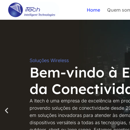
Home
Quem so
Soluções Wireless
Bem-vindo à E
da Conectivid
A Itech é uma empresa de excelência em produ
provendo soluções de conectividade desde 20
em soluções inovadoras para atender às de
dispositivos versáteis a todas as tecnologias,
outdoor, short ou long range. Estamos prontos