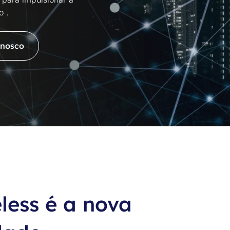
o .
onosco
less é a nova