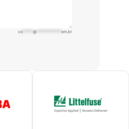
co
*****
@
************
om.br