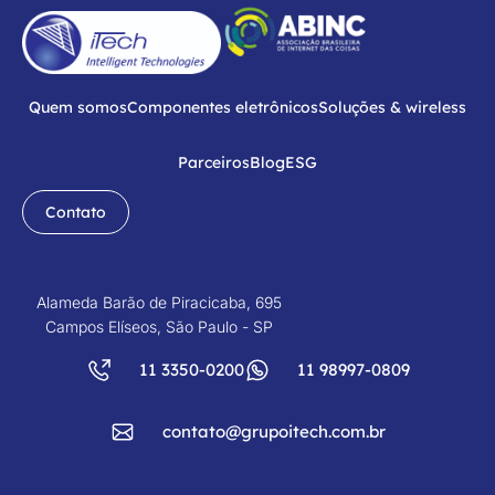
Quem somos
Componentes eletrônicos
Soluções & wireless
Parceiros
Blog
ESG
Contato
Alameda Barão de Piracicaba, 695
Campos Elíseos, São Paulo - SP
11 3350-0200
11 98997-0809
contato@grupoitech.com.br