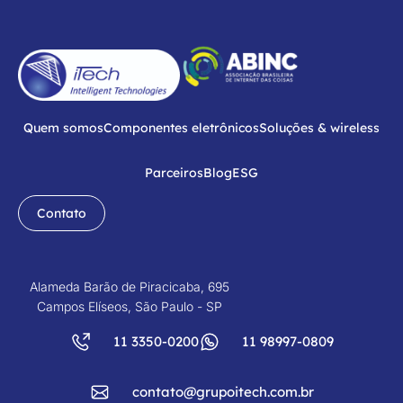
Quem somos
Componentes eletrônicos
Soluções & wireless
Parceiros
Blog
ESG
Contato
Alameda Barão de Piracicaba, 695
Campos Elíseos, São Paulo - SP
11 3350-0200
11 98997-0809
contato@grupoitech.com.br