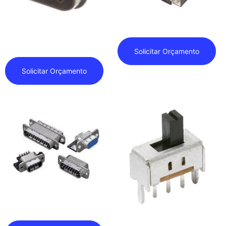
DB-Sub
Cristais de Quartzo
Solicitar Orçamento
Solicitar Orçamento
DB-Sub
Deslizante