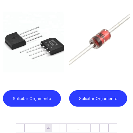
Diodo Retificador
Diodos Zener
Solicitar Orçamento
Solicitar Orçamento
←
1
2
3
4
5
6
7
…
15
16
17
→