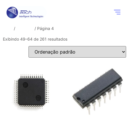
Componentes
Soluções Wi
Eventos e N
Início
/
Produtos
/ Página 4
Exibindo 49–64 de 261 resultados
CODECs
Comparador