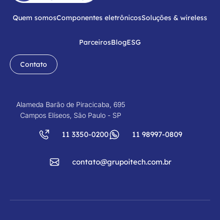
Quem somos
Componentes eletrônicos
Soluções & wireless
Parceiros
Blog
ESG
Contato
Alameda Barão de Piracicaba, 695
Campos Elíseos, São Paulo - SP
11 3350-0200
11 98997-0809
contato@grupoitech.com.br