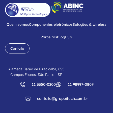
Quem somos
Componentes eletrônicos
Soluções & wireless
Parceiros
Blog
ESG
Contato
Alameda Barão de Piracicaba, 695
Campos Elíseos, São Paulo - SP
11 3350-0200
11 98997-0809
contato@grupoitech.com.br