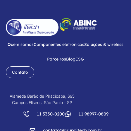
Quem somos
Componentes eletrônicos
Soluções & wireless
Parceiros
Blog
ESG
Contato
Alameda Barão de Piracicaba, 695
Campos Elíseos, São Paulo - SP
11 3350-0200
11 98997-0809
contato@grupoitech.com.br