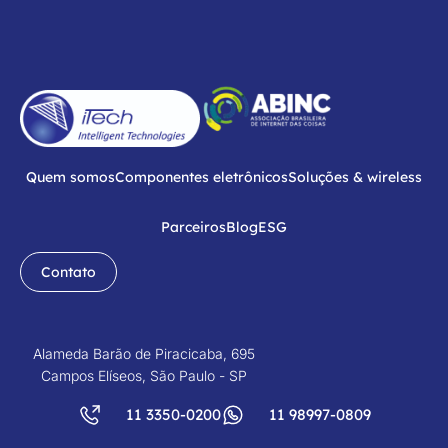
Quem somos
Componentes eletrônicos
Soluções & wireless
Parceiros
Blog
ESG
Contato
Alameda Barão de Piracicaba, 695
Campos Elíseos, São Paulo - SP
11 3350-0200
11 98997-0809