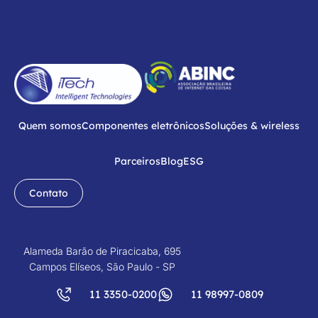
Quem somos
Componentes eletrônicos
Soluções & wireless
Parceiros
Blog
ESG
Contato
Alameda Barão de Piracicaba, 695
Campos Elíseos, São Paulo - SP
11 3350-0200
11 98997-0809