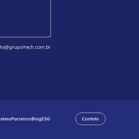
to@grupoitech.com.br
reless
Parceiros
Blog
ESG
Contato