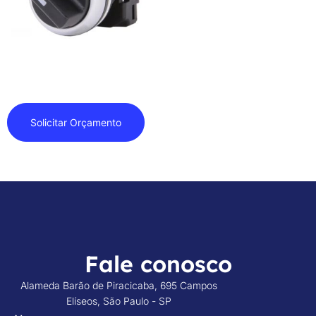
Seletora
Solicitar Orçamento
Fale conosco
Alameda Barão de Piracicaba, 695 Campos
Elíseos, São Paulo - SP