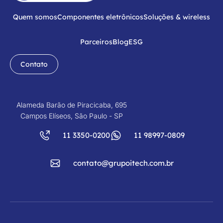
Quem somos
Componentes eletrônicos
Soluções & wireless
Parceiros
Blog
ESG
Contato
Alameda Barão de Piracicaba, 695
Campos Elíseos, São Paulo - SP
11 3350-0200
11 98997-0809
contato@grupoitech.com.br