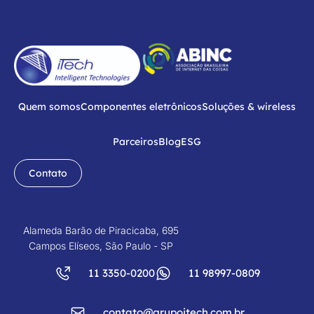
Quem somos
Componentes eletrônicos
Soluções & wireless
Parceiros
Blog
ESG
Contato
Alameda Barão de Piracicaba, 695
Campos Elíseos, São Paulo - SP
11 3350-0200
11 98997-0809
contato@grupoitech.com.br