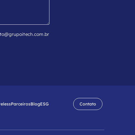
to@grupoitech.com.br
reless
Parceiros
Blog
ESG
Contato