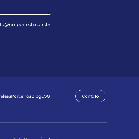
to@grupoitech.com.br
reless
Parceiros
Blog
ESG
Contato