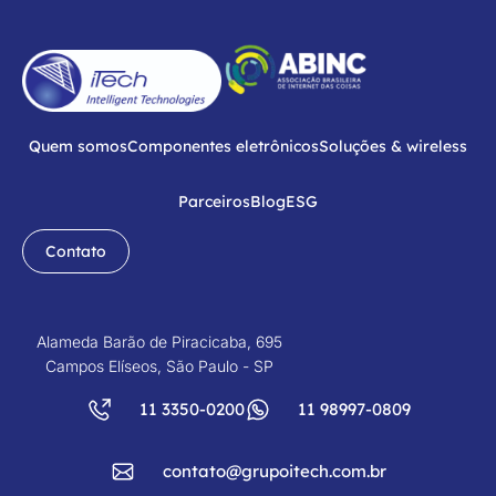
Quem somos
Componentes eletrônicos
Soluções & wireless
Parceiros
Blog
ESG
Contato
Alameda Barão de Piracicaba, 695
Campos Elíseos, São Paulo - SP
11 3350-0200
11 98997-0809
contato@grupoitech.com.br