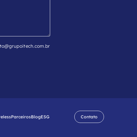
to@grupoitech.com.br
reless
Parceiros
Blog
ESG
Contato