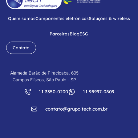
Quem somos
Componentes eletrônicos
Soluções & wireless
Parceiros
Blog
ESG
Contato
Alameda Barão de Piracicaba, 695
Campos Elíseos, São Paulo - SP
11 3350-0200
11 98997-0809
contato@grupoitech.com.br