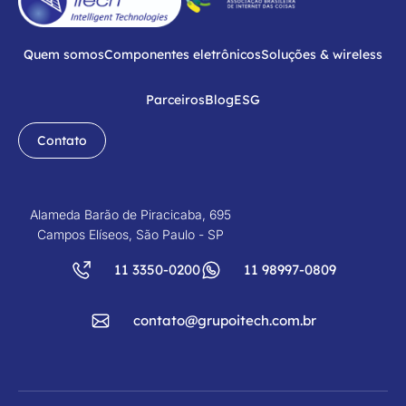
Quem somos
Componentes eletrônicos
Soluções & wireless
Parceiros
Blog
ESG
Contato
Alameda Barão de Piracicaba, 695
Campos Elíseos, São Paulo - SP
11 3350-0200
11 98997-0809
contato@grupoitech.com.br