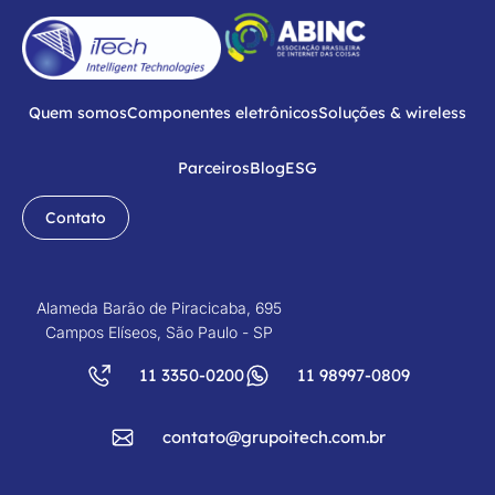
Quem somos
Componentes eletrônicos
Soluções & wireless
Parceiros
Blog
ESG
Contato
Alameda Barão de Piracicaba, 695
Campos Elíseos, São Paulo - SP
11 3350-0200
11 98997-0809
contato@grupoitech.com.br