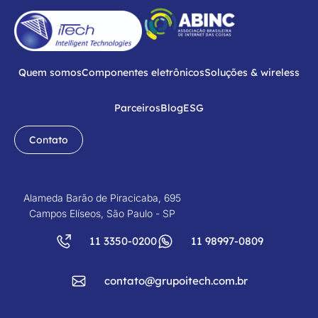
Quem somos
Componentes eletrônicos
Soluções & wireless
Parceiros
Blog
ESG
Contato
Alameda Barão de Piracicaba, 695
Campos Elíseos, São Paulo - SP
11 3350-0200
11 98997-0809
contato@grupoitech.com.br