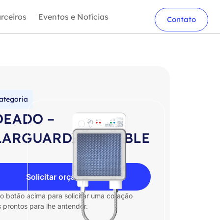
rceiros
Eventos e Notícias
Contato
ategoria
DEADO –
ARGUARDX 120 – BLE
Solicitar orçamento
no botão acima para solicitar uma cotação
 prontos para lhe antender.