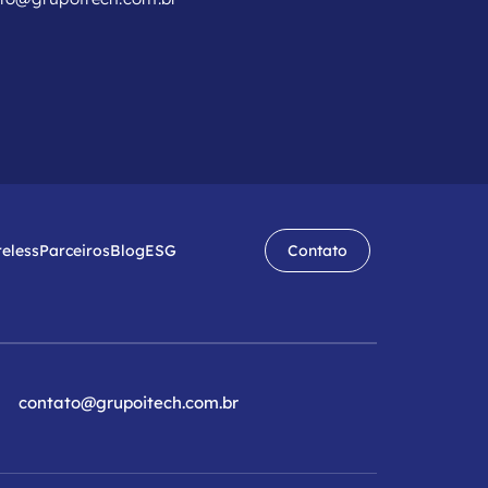
reless
Parceiros
Blog
ESG
Contato
contato@grupoitech.com.br