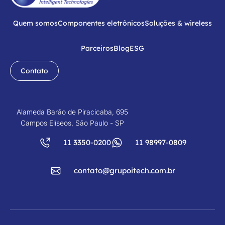
Quem somos
Componentes eletrônicos
Soluções & wireless
Parceiros
Blog
ESG
Contato
Alameda Barão de Piracicaba, 695
Campos Elíseos, São Paulo - SP
11 3350-0200
11 98997-0809
contato@grupoitech.com.br