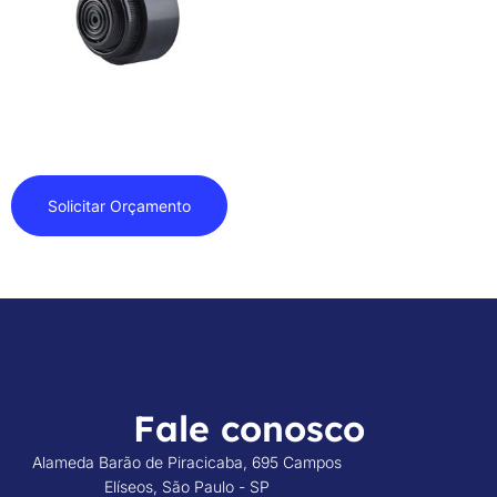
Sirenes
Solicitar Orçamento
Fale conosco
Alameda Barão de Piracicaba, 695 Campos
Elíseos, São Paulo - SP