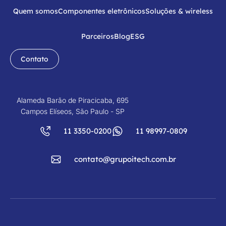
Quem somos
Componentes eletrônicos
Soluções & wireless
Parceiros
Blog
ESG
Contato
Alameda Barão de Piracicaba, 695
Campos Elíseos, São Paulo - SP
11 3350-0200
11 98997-0809
contato@grupoitech.com.br