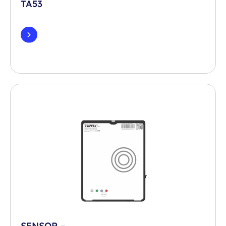
TA53
SENSOR –